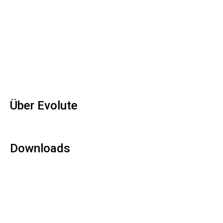
Home
Produkt
Success Stories
Über Uns
Industrieblog
Presse
Jobs
Über Evolute
Evolute CX GmbH
Speditionsstraße 15a 40221 Düsseldorf
Downloads