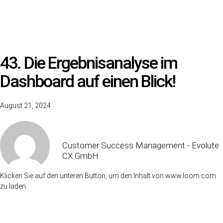
Für Handwerker
|
App Download
Zum Industrie Dashboard
43. Die Ergebnisanalyse im
Dashboard auf einen Blick!
August 21, 2024
Janina Ng
Customer Success Management - Evolute
CX GmbH
Klicken Sie auf den unteren Button, um den Inhalt von www.loom.com
zu laden.
Inhalt laden