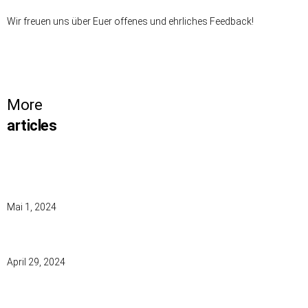
Wir freuen uns über Euer offenes und ehrliches Feedback!
Previous
Next
More
articles
INSIDE OUT VS. OUTSIDE IN KULTUR: WARUM KLAGEN MIR SO
VIELE PRODUKTMANAGER IHR LEID?
Mai 1, 2024
RELEASE NOTES – 29.04.2024
April 29, 2024
WARUM PRODUKTMANAGER:INNEN KEINE REPRÄSENTATIVEN
BEFRAGUNGEN DURCHFÜHREN MÜSSEN