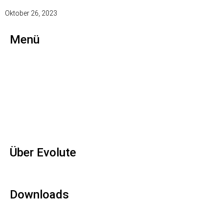
Oktober 26, 2023
Menü
Home
Produkt
Success Stories
Über Uns
Industrieblog
Presse
Jobs
Über Evolute
Evolute CX GmbH
Speditionsstraße 15a 40221 Düsseldorf
Downloads