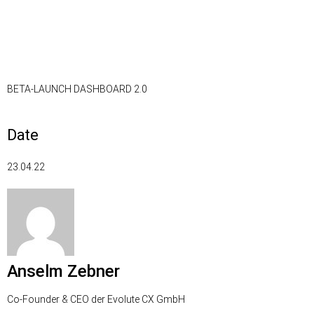
Für Handwerker
|
App Download
Zum Industrie Dashboard
BETA-LAUNCH DASHBOARD 2.0
Date
23.04.22
Anselm Zebner
Co-Founder & CEO der Evolute CX GmbH