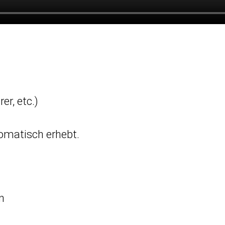
er, etc.)
tomatisch erhebt.
n